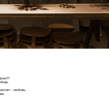
ько!!!
юбовь.
 шепчет - любовь…
ке.